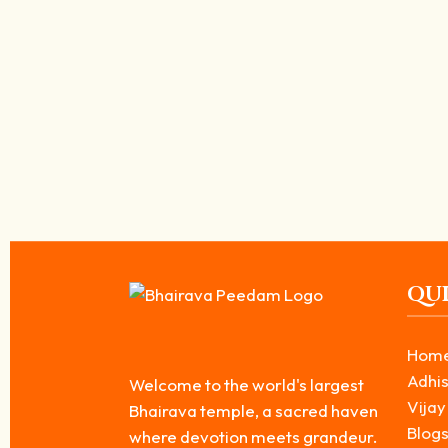
செல்வ வளம், அதிர்ஷ்டம் மற்றும் பாதுகாப்பை வழங்
June 12, 2026
/
இன்றைய உலகில் பெரும்பாலான மக்கள் எதிர்கொள்ளும் முக்கிய பிரச்சனைகள்
ஆகியவையாகும். இத்தகைய சூழ்நிலைகளில்...
Read More
QUI
Hom
Adhis
Welcome to the world's largest
Vijay
Bhairava temple, a sacred haven
Blog
where devotion meets grandeur.