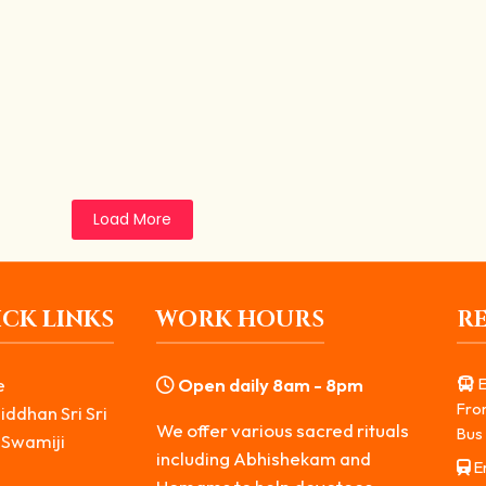
கும் ஸ்வர்ண ஆகர்ஷண பைரவர் அருள்
 பொருளாதார நெருக்கடி, தொழில் தடைகள், குடும்ப அமைதியின்மை மற்றும் எதி
Load More
CK LINKS
WORK HOURS
R
e
Open daily 8am - 8pm
E
Fro
iddhan Sri Sri
We offer various sacred rituals
Bus 
 Swamiji
including Abhishekam and
Er
s