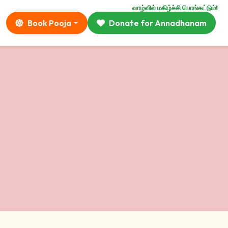
வாழ்வில் மகிழ்ச்சி பொங்கட்டும்!
Book Pooja
Donate for Annadhanam