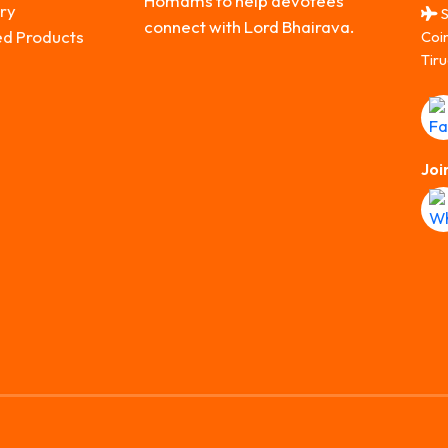
Homams to help devotees
ry
S
connect with Lord Bhairava.
ed Products
Coi
Tiru
Joi