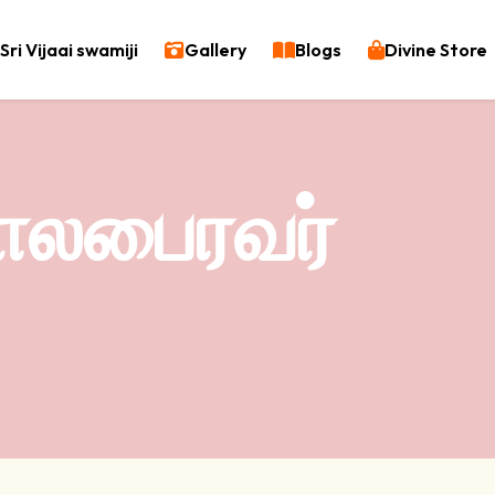
Sri Vijaai swamiji
Gallery
Blogs
Divine Store
ாலபைரவர்