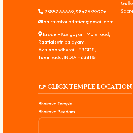
Galle
Sacr
95857 66669, 98425 99006
bairavafoundation@gmail.com
Erode - Kangayam Main road,
Raattaisutripalayam,
Avalpoondhurai - ERODE,
Tamilnadu, INDIA - 638115
👉 CLICK TEMPLE LOCATION
Bhairava Temple
Bhairava Peedam