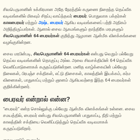
சிவபெருமானின் உக்கிரமான அதே நேரத்தில் கருணை நிறைந்த தெய்வீக
வடிவங்களில் மிகவும் சிறப்பு வாய்ந்தவர்
பைரவர்
. பொதுவாக பக்தர்கள்
காலபைரவர்
மற்றும்
அஷ்ட பைரவர்
ஆகிய வடிவங்களைப் பற்றி அதிகம்
அறிந்திருப்பார்கள். ஆனால் சைவ ஆகமங்களும் தாந்திரீக மரபுகளும்
சிவபெருமானின் 64 பைரவர்கள்
குறித்து ஆழமான ஆன்மீக விளக்கங்களை
வழங்குகின்றன.
சைவ மரபின்படி,
சிவபெருமானின் 64 பைரவர்கள்
என்பது வெறும் பல்வேறு
தெய்வ வடிவங்களின் தொகுப்பு அல்ல. அவை சிவசக்தியின் 64 தெய்வீக
வெளிப்பாடுகளாகக் கருதப்படுகின்றன. மனித வாழ்க்கையின் பல்வேறு
நிலைகள், பிரபஞ்ச சக்திகள், எட்டு திசைகள், காலத்தின் இயக்கம், கர்ம
வினைகள், பாதுகாப்பு மற்றும் ஞானம் ஆகியவற்றை இந்த 64 பைரவர்கள்
குறிக்கின்றனர்.
பைரவர் என்றால் என்ன?
“பைரவர்” என்ற சொல்லுக்கு பல்வேறு ஆன்மீக விளக்கங்கள் உள்ளன. சைவ
சமயத்தில், பைரவர் என்பது சிவபெருமானின் பாதுகாப்பு, நீதி மற்றும்
காலத்தின் சக்தியை வெளிப்படுத்தும் தெய்வீக வடிவமாகக்
கருதப்படுகிறார்.
சைவ மரபில் பைரவர்: