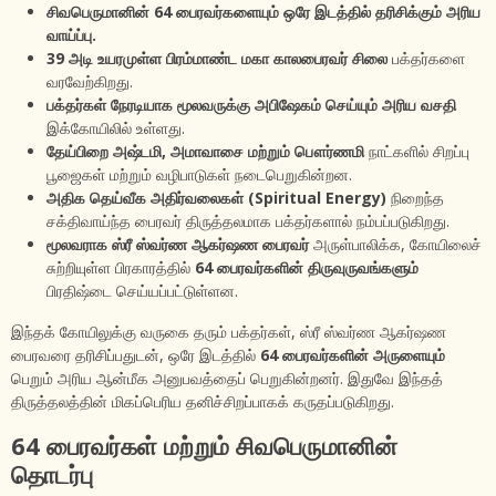
சிவபெருமானின் 64 பைரவர்களையும் ஒரே இடத்தில் தரிசிக்கும் அரிய
வாய்ப்பு.
39 அடி உயரமுள்ள பிரம்மாண்ட மகா காலபைரவர் சிலை
பக்தர்களை
வரவேற்கிறது.
பக்தர்கள் நேரடியாக மூலவருக்கு அபிஷேகம் செய்யும் அரிய வசதி
இக்கோயிலில் உள்ளது.
தேய்பிறை அஷ்டமி, அமாவாசை மற்றும் பௌர்ணமி
நாட்களில் சிறப்பு
பூஜைகள் மற்றும் வழிபாடுகள் நடைபெறுகின்றன.
அதிக தெய்வீக அதிர்வலைகள் (Spiritual Energy)
நிறைந்த
சக்திவாய்ந்த பைரவர் திருத்தலமாக பக்தர்களால் நம்பப்படுகிறது.
மூலவராக ஸ்ரீ ஸ்வர்ண ஆகர்ஷண பைரவர்
அருள்பாலிக்க, கோயிலைச்
சுற்றியுள்ள பிரகாரத்தில்
64 பைரவர்களின் திருவுருவங்களும்
பிரதிஷ்டை செய்யப்பட்டுள்ளன.
இந்தக் கோயிலுக்கு வருகை தரும் பக்தர்கள், ஸ்ரீ ஸ்வர்ண ஆகர்ஷண
பைரவரை தரிசிப்பதுடன், ஒரே இடத்தில்
64 பைரவர்களின் அருளையும்
பெறும் அரிய ஆன்மீக அனுபவத்தைப் பெறுகின்றனர். இதுவே இந்தத்
திருத்தலத்தின் மிகப்பெரிய தனிச்சிறப்பாகக் கருதப்படுகிறது.
64 பைரவர்கள் மற்றும் சிவபெருமானின்
தொடர்பு