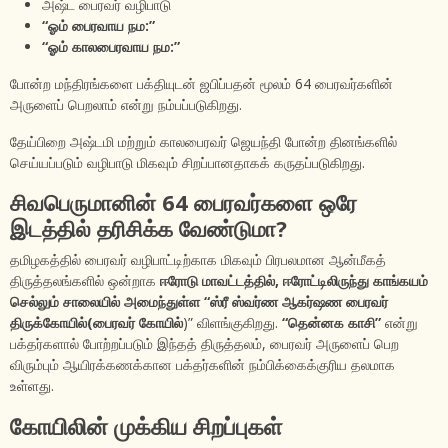
அஷ்ட பைரவர் வழிபாடு
“ஓம் பைரவாய நம:”
“ஓம் காலபைரவாய நம:”
போன்ற மந்திரங்களை பக்தியுடன் ஜபிப்பதன் மூலம் 64 பைரவர்களின்
அருளைப் பெறலாம் என்று நம்பப்படுகிறது.
தேய்பிறை அஷ்டமி மற்றும் காலபைரவர் ஜெயந்தி போன்ற தினங்களில்
செய்யப்படும் வழிபாடு மிகவும் சிறப்பானதாகக் கருதப்படுகிறது.
சிவபெருமானின் 64 பைரவர்களை ஒரே
இடத்தில் தரிசிக்க வேண்டுமா?
தமிழகத்தில் பைரவர் வழிபாட்டிற்காக மிகவும் பிரபலமான ஆன்மீகத்
திருத்தலங்களில் ஒன்றாக
ஈரோடு மாவட்டத்தில், ஈரோட்டிலிருந்து காங்கயம்
செல்லும் சாலையில் அமைந்துள்ள “ஸ்ரீ ஸ்வர்ண ஆகர்ஷண பைரவர்
திருக்கோயில்(பைரவர் கோயில்
)” விளங்குகிறது.
“தென்னக காசி”
என்று
பக்தர்களால் போற்றப்படும் இந்தத் திருத்தலம், பைரவர் அருளைப் பெற
விரும்பும் ஆயிரக்கணக்கான பக்தர்களின் நம்பிக்கைக்குரிய தலமாக
உள்ளது.
கோயிலின் முக்கிய சிறப்புகள்