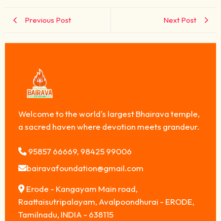
Previous Post
Next Post
Welcome to the world's largest Bhairava temple,
a sacred haven where devotion meets grandeur.
95857 66669, 98425 99006
bairavafoundation@gmail.com
Erode - Kangayam Main road,
Raattaisutripalayam, Avalpoondhurai - ERODE,
Tamilnadu, INDIA - 638115