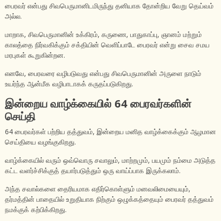
பைரவர் என்பது சிவபெருமானிடமிருந்து தனியாக தோன்றிய வேறு தெய்வம்
அல்ல.
மாறாக, சிவபெருமானின் உக்கிரம், கருணை, பாதுகாப்பு, ஞானம் மற்றும்
காலத்தை நிர்வகிக்கும் சக்தியின் வெளிப்பாடே பைரவர் என்று சைவ சமய
மரபுகள் கூறுகின்றன.
எனவே, பைரவரை வழிபடுவது என்பது சிவபெருமானின் அருளை நாடும்
உயர்ந்த ஆன்மீக வழிபாடாகக் கருதப்படுகிறது.
இன்றைய வாழ்க்கையில் 64 பைரவர்களின்
செய்தி
64 பைரவர்கள் பற்றிய தத்துவம், இன்றைய மனித வாழ்க்கைக்கும் ஆழமான
செய்தியை வழங்குகிறது.
வாழ்க்கையில் வரும் ஒவ்வொரு சவாலும், மாற்றமும், பயமும் நம்மை அடுத்த
கட்ட வளர்ச்சிக்குத் தயார்படுத்தும் ஒரு வாய்ப்பாக இருக்கலாம்.
அந்த சவால்களை தைரியமாக எதிர்கொள்ளும் மனவலிமையையும்,
தர்மத்தின் பாதையில் உறுதியாக நிற்கும் ஒழுக்கத்தையும் பைரவர் தத்துவம்
நமக்குக் கற்பிக்கிறது.