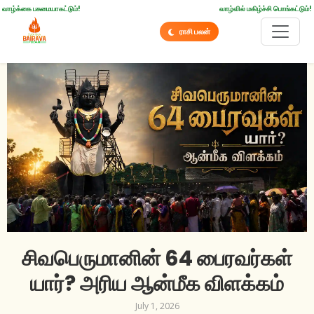
வாழ்க்கை பசுமையாகட்டும்!
வாழ்வில் மகிழ்ச்சி பொங்கட்டும்!
ராசி பலன்
சிவபெருமானின் 64 பைரவர்கள்
யார்? அரிய ஆன்மீக விளக்கம்
July 1, 2026