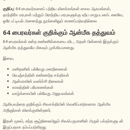
குறிப்பு:
64 பைரவர்களைப் பற்றிய விளக்கங்கள் சைவ ஆகமங்கள்,
தாந்திரீக மரபுகள் மற்றும் பிராந்திய மரபுகளுக்கு ஏற்ப மாறுபடலாம். எனவே,
ஒரே பட்டியல் அனைத்து நூல்களிலும் காணப்படுவதில்லை.
64 பைரவர்கள் குறிக்கும் ஆன்மீக தத்துவம்
64 பைரவர்கள் என்ற எண்ணிக்கையை விட, அதன் பின்னால் இருக்கும்
ஆன்மீக தத்துவமே மிகவும் முக்கியமானது.
இவை,
மனிதனின் பல்வேறு மனநிலைகள்
பிரபஞ்சத்தின் எண்ணற்ற சக்திகள்
ஆன்மாவின் வளர்ச்சி நிலைகள்
காலத்தின் பரிமாணங்கள்
வாழ்க்கையின் பல்வேறு அனுபவங்கள்
ஆகியவற்றை குறிக்கும் சிவசக்தியின் வெளிப்பாடுகளாக ஆன்மீக
அறிஞர்கள் விளக்குகின்றனர்.
இதன் மூலம், எந்த சூழ்நிலையிலும் சிவபெருமானின் அருள் பக்தர்களுடன்
இருப்பதாக நம்பப்படுகிறது.