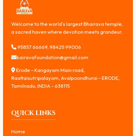
Welcome to the world's largest Bhairava temple,
a sacred haven where devotion meets grandeur.
95857 66669, 98425 99006
bairavafoundation@gmail.com
Erode - Kangayam Main road,
Raattaisutripalayam, Avalpoondhurai - ERODE,
Tamilnadu, INDIA - 638115
QUICK LINKS
Home