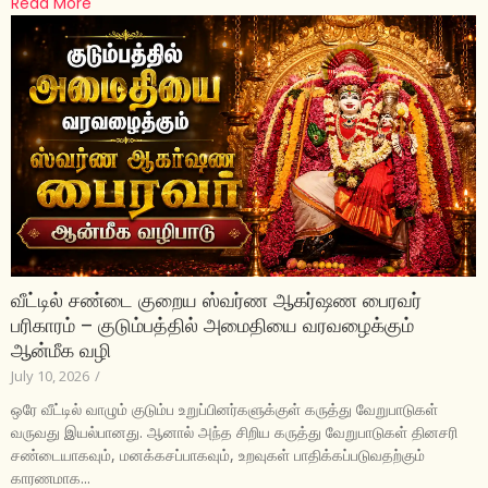
Read More
வீட்டில் சண்டை குறைய ஸ்வர்ண ஆகர்ஷண பைரவர்
பரிகாரம் – குடும்பத்தில் அமைதியை வரவழைக்கும்
ஆன்மீக வழி
July 10, 2026
/
ஒரே வீட்டில் வாழும் குடும்ப உறுப்பினர்களுக்குள் கருத்து வேறுபாடுகள்
வருவது இயல்பானது. ஆனால் அந்த சிறிய கருத்து வேறுபாடுகள் தினசரி
சண்டையாகவும், மனக்கசப்பாகவும், உறவுகள் பாதிக்கப்படுவதற்கும்
காரணமாக...