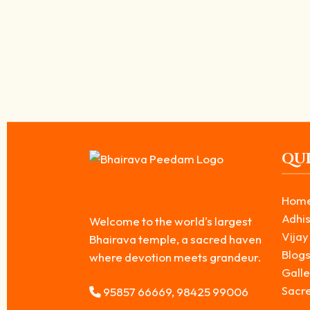
காலபைரவர் – தட்சிணாமூர்த்தி: காலசக்தியும் அறிவும் 
June 17, 2026
/
“சிவத்தின் இரு முகங்கள் – ஒன்று காலத்தை வெல்லும் சக்தி, மற்றொன்று
ஆழமான...
Read More
QUI
Hom
Adhis
Welcome to the world's largest
Vijay
Bhairava temple, a sacred haven
Blog
where devotion meets grandeur.
Galle
Sacr
95857 66669, 98425 99006