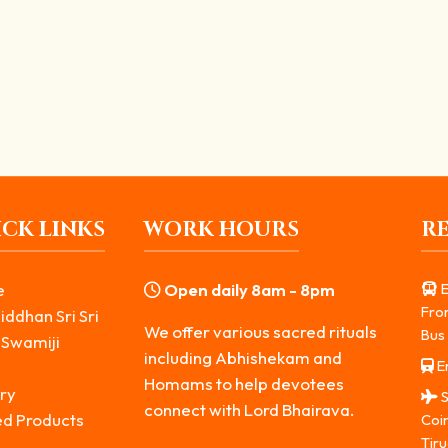
சந்திக்கும் தத்துவம்
 மௌனத்தில் மலரும் ஞானம்.” சைவ சமயத்தில் சிவபெருமானின் பல்வேறு திருவு
CK LINKS
WORK HOURS
R
e
Open daily 8am - 8pm
E
Fro
iddhan Sri Sri
We offer various sacred rituals
Bus 
 Swamiji
including Abhishekam and
Er
s
Homams to help devotees
ry
S
connect with Lord Bhairava.
ed Products
Coi
Tiru