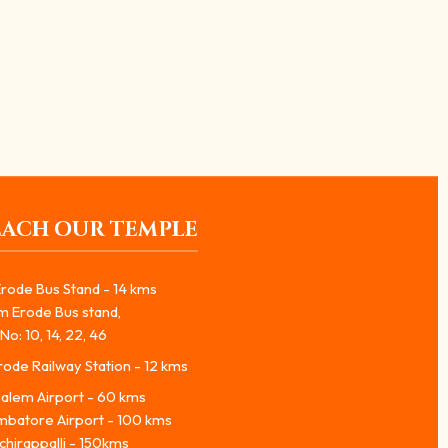
ருவங்கள் மனித வாழ்க்கையின்
EACH OUR TEMPLE
rode Bus Stand - 14 kms
m Erode Bus stand,
No: 10, 14, 22, 46
ode Railway Station - 12 kms
alem Airport - 60 kms
mbatore Airport - 100 kms
chirappalli - 150kms