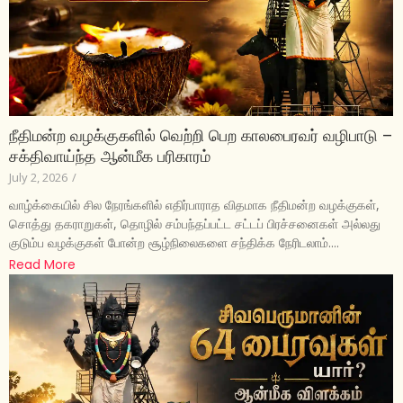
நீதிமன்ற வழக்குகளில் வெற்றி பெற காலபைரவர் வழிபாடு –
சக்திவாய்ந்த ஆன்மீக பரிகாரம்
July 2, 2026
/
வாழ்க்கையில் சில நேரங்களில் எதிர்பாராத விதமாக நீதிமன்ற வழக்குகள்,
சொத்து தகராறுகள், தொழில் சம்பந்தப்பட்ட சட்டப் பிரச்சனைகள் அல்லது
குடும்ப வழக்குகள் போன்ற சூழ்நிலைகளை சந்திக்க நேரிடலாம்....
Read More