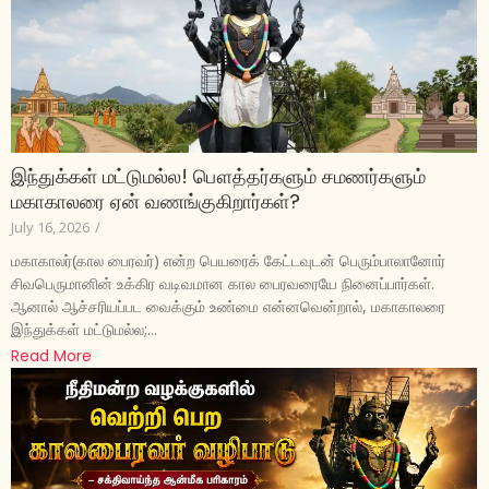
இந்துக்கள் மட்டுமல்ல! பௌத்தர்களும் சமணர்களும்
மகாகாலரை ஏன் வணங்குகிறார்கள்?
July 16, 2026
/
மகாகாலர்(கால பைரவர்) என்ற பெயரைக் கேட்டவுடன் பெரும்பாலானோர்
சிவபெருமானின் உக்கிர வடிவமான கால பைரவரையே நினைப்பார்கள்.
ஆனால் ஆச்சரியப்பட வைக்கும் உண்மை என்னவென்றால், மகாகாலரை
இந்துக்கள் மட்டுமல்ல;...
Read More