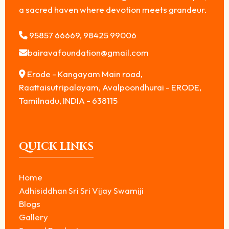
a sacred haven where devotion meets grandeur.
95857 66669, 98425 99006
bairavafoundation@gmail.com
Erode - Kangayam Main road,
Raattaisutripalayam, Avalpoondhurai - ERODE,
Tamilnadu, INDIA - 638115
QUICK LINKS
Home
Adhisiddhan Sri Sri Vijay Swamiji
Blogs
Gallery