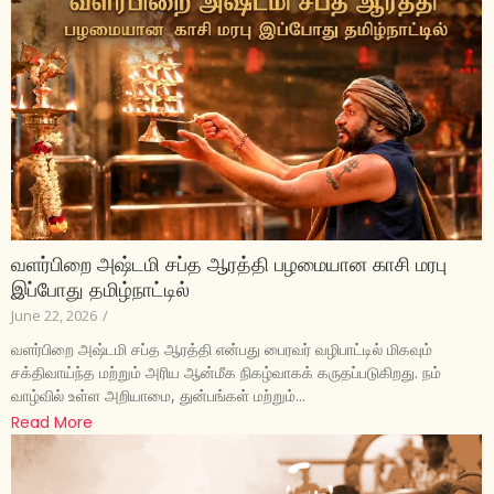
வளர்பிறை அஷ்டமி சப்த ஆரத்தி பழமையான காசி மரபு
இப்போது தமிழ்நாட்டில்
June 22, 2026
/
வளர்பிறை அஷ்டமி சப்த ஆரத்தி என்பது பைரவர் வழிபாட்டில் மிகவும்
சக்திவாய்ந்த மற்றும் அரிய ஆன்மீக நிகழ்வாகக் கருதப்படுகிறது. நம்
வாழ்வில் உள்ள அறியாமை, துன்பங்கள் மற்றும்...
Read More