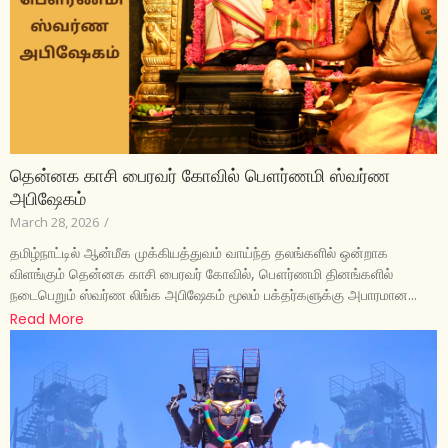
தென்னக காசி பைரவர் கோவில் பௌர்ணமி ஸ்வர்ண
அபிஷேகம்
March 28, 2026
/
தமிழ்நாட்டில் ஆன்மீக முக்கியத்துவம் வாய்ந்த தலங்களில் ஒன்றாக
விளங்கும் தென்னக காசி பைரவர் கோவில், பௌர்ணமி தினங்களில்
நடைபெறும் ஸ்வர்ண லிங்க அபிஷேகம் மூலம் பக்தர்களுக்கு அபாரமான...
Read More