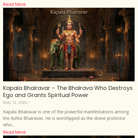
Read More
Kapala Bhairavar – The Bhairava Who Destroys
Ego and Grants Spiritual Power
May 12, 2026
/
Kapala Bhairavar is one of the powerful manifestations among
the Ashta Bhairavas. He is worshipped as the divine protector
who...
Read More