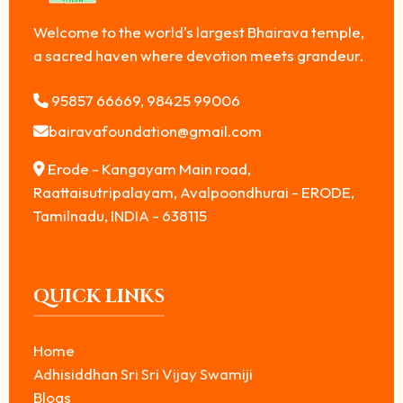
Welcome to the world's largest Bhairava temple,
a sacred haven where devotion meets grandeur.
95857 66669, 98425 99006
bairavafoundation@gmail.com
Erode - Kangayam Main road,
Raattaisutripalayam, Avalpoondhurai - ERODE,
Tamilnadu, INDIA - 638115
QUICK LINKS
Home
Adhisiddhan Sri Sri Vijay Swamiji
Blogs