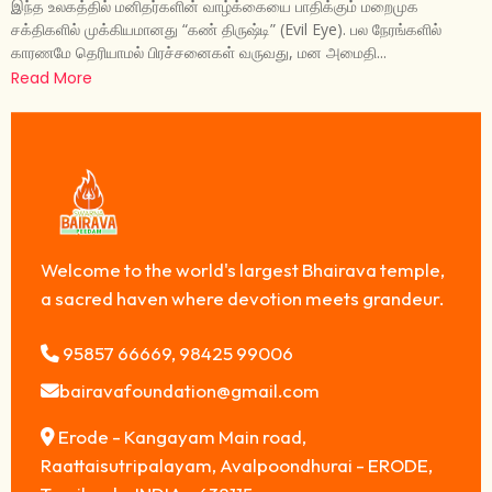
இந்த உலகத்தில் மனிதர்களின் வாழ்க்கையை பாதிக்கும் மறைமுக
சக்திகளில் முக்கியமானது “கண் திருஷ்டி” (Evil Eye). பல நேரங்களில்
காரணமே தெரியாமல் பிரச்சனைகள் வருவது, மன அமைதி...
Read More
Welcome to the world's largest Bhairava temple,
a sacred haven where devotion meets grandeur.
95857 66669, 98425 99006
bairavafoundation@gmail.com
Erode - Kangayam Main road,
Raattaisutripalayam, Avalpoondhurai - ERODE,