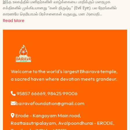
இந்த உலகத்தில் மனிதர்களின் வாழ்க்கையை பாதிக்கும் மறைமுக
சக்திகளில் முக்கியமானது “கண் திருஷ்டி” (Evil Eye). பல நேரங்களில்
காரணமே தெரியாமல் பிரச்சனைகள் வருவது, மன அமைதி...
Read More
Welcome to the world's largest Bhairava temple,
a sacred haven where devotion meets grandeur.
95857 66669, 98425 99006
bairavafoundation@gmail.com
Erode - Kangayam Main road,
Raattaisutripalayam, Avalpoondhurai - ERODE,