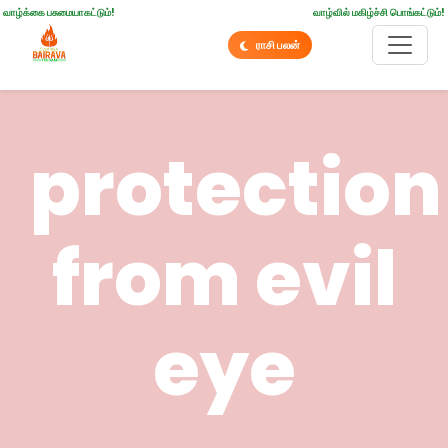
வாழ்க்கை பசுமையாகட்டும்!
வாழ்வில் மகிழ்ச்சி பொங்கட்டும்!
ராசி பலன்
protection
from evil
eye