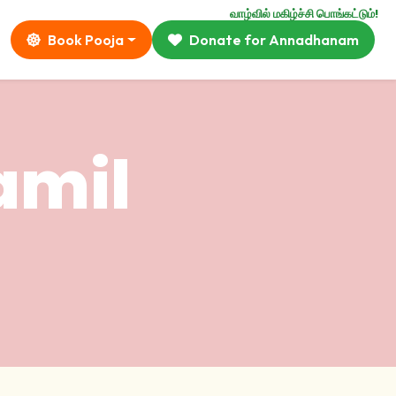
வாழ்வில் மகிழ்ச்சி பொங்கட்டும்!
Book Pooja
Donate for Annadhanam
amil