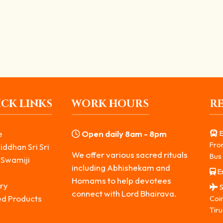
 முக்கியமானது “கண் திருஷ்டி” (Evil Eye). பல நேரங்களில் காரணமே தெரியா
CK LINKS
WORK HOURS
R
e
Open daily 8am - 8pm
E
Fro
iddhan Sri Sri
We offer various sacred rituals
Bus 
 Swamiji
including Abhishekam and
Er
s
Homams to help devotees
ry
S
connect with Lord Bhairava.
ed Products
Coi
Tiru