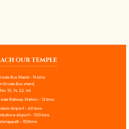
மல் பிரச்சனைகள் வருவது, மன அமைதி...
EACH OUR TEMPLE
rode Bus Stand - 14 kms
m Erode Bus stand,
No: 10, 14, 22, 46
ode Railway Station - 12 kms
alem Airport - 60 kms
mbatore Airport - 100 kms
chirappalli - 150kms