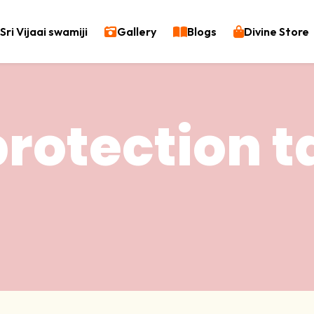
Sri Vijaai swamiji
Gallery
Blogs
Divine Store
protection t