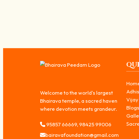
கண் திருஷ்டி போக்கும் பைரவர் ரக்க்ஷை
April 11, 2026
/
இந்த உலகத்தில் மனிதர்களின் வாழ்க்கையை பாதிக்கும் மறைமுக சக்திகளில்
Read More
QUI
Hom
Adhis
Welcome to the world's largest
Vijay
Bhairava temple, a sacred haven
Blog
where devotion meets grandeur.
Galle
Sacr
95857 66669, 98425 99006
bairavafoundation@gmail.com