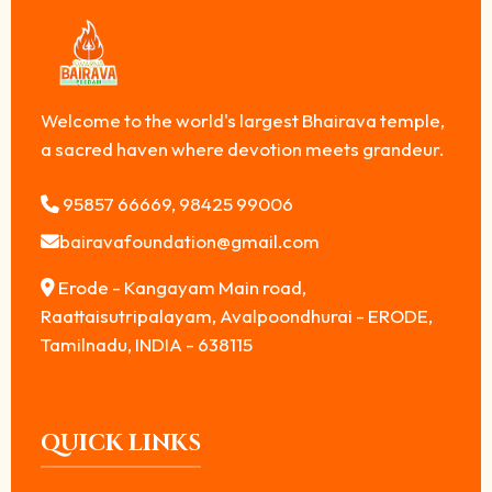
Welcome to the world's largest Bhairava temple,
a sacred haven where devotion meets grandeur.
95857 66669, 98425 99006
bairavafoundation@gmail.com
Erode - Kangayam Main road,
Raattaisutripalayam, Avalpoondhurai - ERODE,
Tamilnadu, INDIA - 638115
QUICK LINKS