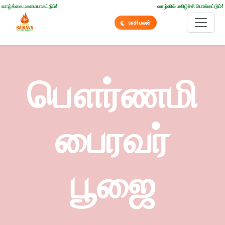
வாழ்க்கை பசுமையாகட்டும்!
வாழ்வில் மகிழ்ச்சி பொங்கட்டும்!
ராசி பலன்
பௌர்ணமி
பைரவர்
பூஜை