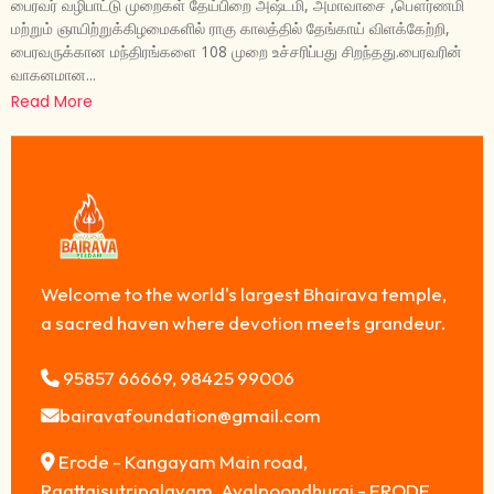
பைரவர் வழிபாட்டு முறைகள் தேய்பிறை அஷ்டமி, அமாவாசை ,பௌர்ணமி
மற்றும் ஞாயிற்றுக்கிழமைகளில் ராகு காலத்தில் தேங்காய் விளக்கேற்றி,
பைரவருக்கான மந்திரங்களை 108 முறை உச்சரிப்பது சிறந்தது.பைரவரின்
வாகனமான...
Read More
Welcome to the world's largest Bhairava temple,
a sacred haven where devotion meets grandeur.
95857 66669, 98425 99006
bairavafoundation@gmail.com
Erode - Kangayam Main road,
Raattaisutripalayam, Avalpoondhurai - ERODE,