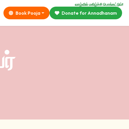
வாழ்வில் மகிழ்ச்சி பொங்கட்டும்!
Book Pooja
Donate for Annadhanam
ர்