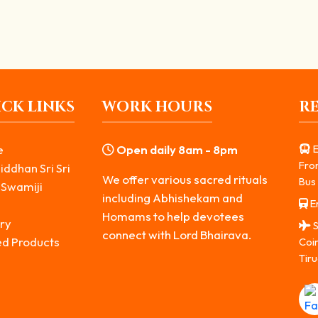
CK LINKS
WORK HOURS
R
e
Open daily 8am - 8pm
E
Fro
iddhan Sri Sri
We offer various sacred rituals
Bus 
 Swamiji
including Abhishekam and
Er
s
Homams to help devotees
ry
S
connect with Lord Bhairava.
ed Products
Coi
Tiru