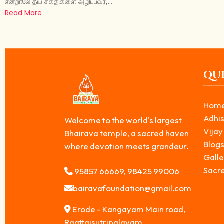
என்றாலே தீய சக்திகளை அழிப்பவர்,...
Read More
QUI
Hom
Adhis
Welcome to the world's largest
Vijay
Bhairava temple, a sacred haven
Blog
where devotion meets grandeur.
Galle
Sacr
95857 66669, 98425 99006
bairavafoundation@gmail.com
Erode - Kangayam Main road,
Raattaisutripalayam,