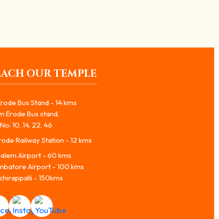
EACH OUR TEMPLE
rode Bus Stand - 14 kms
m Erode Bus stand,
No: 10, 14, 22, 46
ode Railway Station - 12 kms
alem Airport - 60 kms
mbatore Airport - 100 kms
chirappalli - 150kms