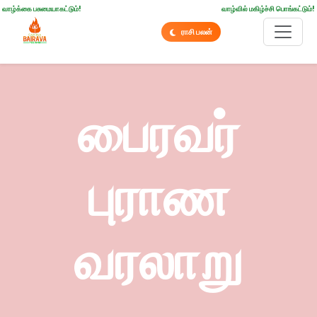
வாழ்க்கை பசுமையாகட்டும்!
வாழ்வில் மகிழ்ச்சி பொங்கட்டும்!
ராசி பலன்
பைரவர்
புராண
வரலாறு