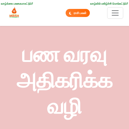
வாழ்க்கை பசுமையாகட்டும்!
வாழ்வில் மகிழ்ச்சி பொங்கட்டும்!
ராசி பலன்
பண வரவு
அதிகரிக்க
வழி