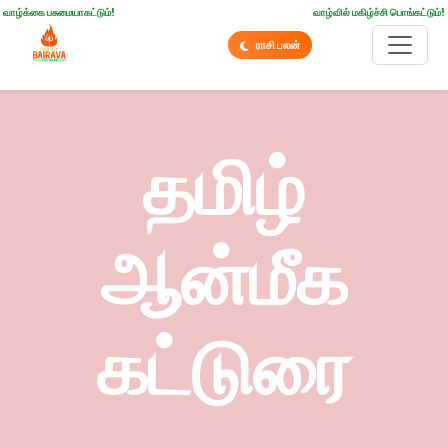
வாழ்க்கை பசுமையாகட்டும்!
வாழ்வில் மகிழ்ச்சி பொங்கட்டும்!
ராசி பலன்
தமிழ்
ஆன்மீக
கட்டுரை