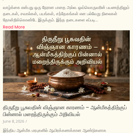
வாழ்க்கை என்பது ஒரு நேரான பாதை அல்ல. ஒவ்வொருவரின் பயணத்திலும்
தடைகள், சவால்கள், பயங்கள், சந்தேகங்கள் என பல்வேறு நிலைகள்
தோன்றிக்கொண்டே இருக்கும். இந்த தடைகளை எப்படி...
Read More
திருநீறு பூசுவதின் விஞ்ஞான காரணம் – ஆன்மீகத்திற்குப்
பின்னால் மறைந்திருக்கும் அறிவியல்
June 8, 2026
/
இந்திய ஆன்மீக மரபுகளில் ஆயிரக்கணக்கான ஆண்டுகளாக