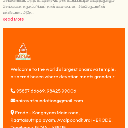
சொல்வார்கள். அந்த காலத்தையே தன் கட்டுப்பாட்டில் வைத்திருக்கும்
தெய்வமாக கருதப்படுபவர் தான் கால பைரவர். சிவபெருமானின்
உக்கிரமான, அதே...
Read More
Welcome to the world's largest Bhairava temple,
a sacred haven where devotion meets grandeur.
95857 66669, 98425 99006
bairavafoundation@gmail.com
Erode - Kangayam Main road,
Raattaisutripalayam, Avalpoondhurai - ERODE,
Tamilnadu, INDIA - 638115