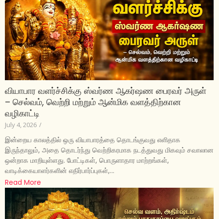
வியாபார வளர்ச்சிக்கு ஸ்வர்ண ஆகர்ஷண பைரவர் அருள்
– செல்வம், வெற்றி மற்றும் ஆன்மிக வளத்திற்கான
வழிகாட்டி
July 4, 2026
/
இன்றைய காலத்தில் ஒரு வியாபாரத்தை தொடங்குவது எளிதாக
இருந்தாலும், அதை தொடர்ந்து வெற்றிகரமாக நடத்துவது மிகவும் சவாலான
ஒன்றாக மாறியுள்ளது. போட்டிகள், பொருளாதார மாற்றங்கள்,
வாடிக்கையாளர்களின் எதிர்பார்ப்புகள்,...
Read More