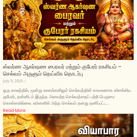
ஸ்வர்ண ஆகர்ஷண பைரவர் மற்றும் குபேரர் ரகசியம் –
செல்வம் அருளும் தெய்வீக தொடர்பு
July 9, 2026
/
ஒரு காலத்தில், மூன்று உலகங்களிலும் செல்வத்தின் காவலனாக விளங்கிய
குபேரர், தன்னிடம் இருந்த அளவற்ற செல்வத்தைப் பற்றி பெருமை
கொள்ளவில்லை. ஏனெனில் அந்த செல்வம் தனது தனிப்பட்ட...
Read More