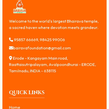
Welcome to the world's largest Bhairava temple,
a sacred haven where devotion meets grandeur.
95857 66669, 98425 99006
bairavafoundation@gmail.com
Erode - Kangayam Main road,
Raattaisutripalayam, Avalpoondhurai - ERODE,
Tamilnadu, INDIA - 638115
QUICK LINKS
Home