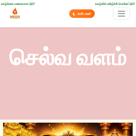
வாழ்க்கை பசுமையாகட்டும்!
வாழ்வில் மகிழ்ச்சி பொங்கட்டும்!
ராசி பலன்
செல்வ வளம்