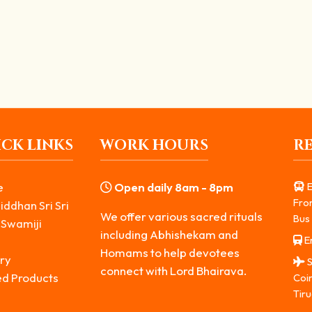
்தி – இருள் நீக்கும் ஆன்மீக தீப வழிபாடு
்டு பழமையான தீப வழிபாட்டு முறையான சப்த ஆரத்தி , ஒரு சாதாரண ஆரத்த
CK LINKS
WORK HOURS
R
e
Open daily 8am - 8pm
E
Fro
iddhan Sri Sri
We offer various sacred rituals
Bus 
 Swamiji
including Abhishekam and
Er
s
Homams to help devotees
ry
S
connect with Lord Bhairava.
ed Products
Coi
Tiru