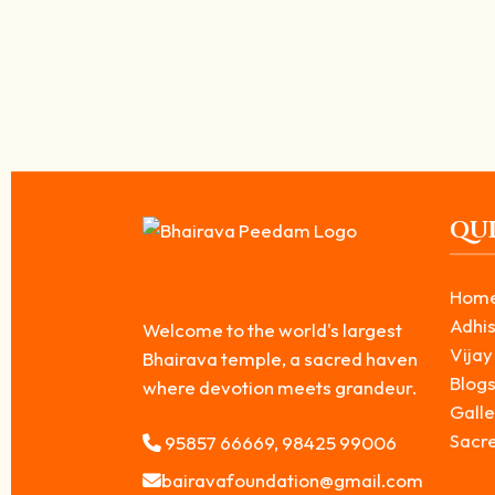
தென்னக காசி பைரவர் ஆலயத்தில் நடைபெறும் சப்த ஆரத
April 25, 2026
/
சப்த ஆரத்தி என்ன? தென்னக காசி பைரவர் ஆலயத்தில் நடைபெறும் 750 ஆண
Read More
QUI
Hom
Adhis
Welcome to the world's largest
Vijay
Bhairava temple, a sacred haven
Blog
where devotion meets grandeur.
Galle
Sacr
95857 66669, 98425 99006
bairavafoundation@gmail.com