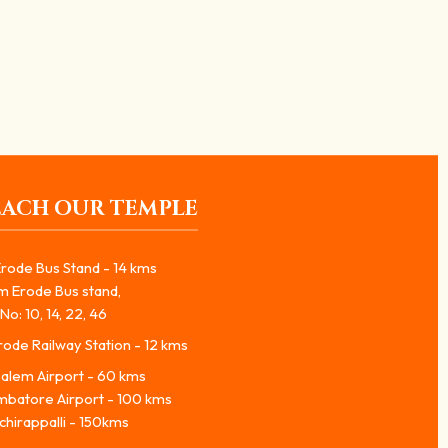
ி...
EACH OUR TEMPLE
rode Bus Stand - 14 kms
m Erode Bus stand,
No: 10, 14, 22, 46
ode Railway Station - 12 kms
alem Airport - 60 kms
mbatore Airport - 100 kms
chirappalli - 150kms