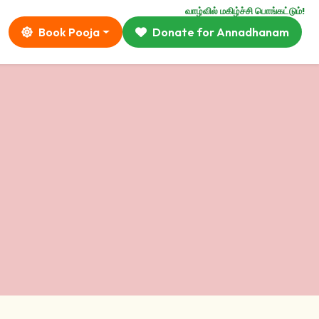
வாழ்வில் மகிழ்ச்சி பொங்கட்டும்!
Book Pooja
Donate for Annadhanam