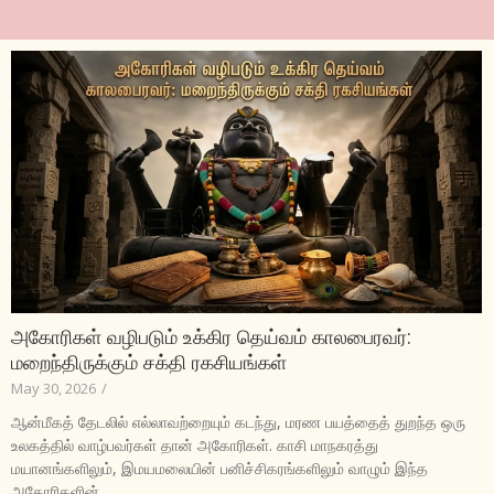
அகோரிகள் வழிபடும் உக்கிர தெய்வம் காலபைரவர்:
மறைந்திருக்கும் சக்தி ரகசியங்கள்
May 30, 2026
/
ஆன்மீகத் தேடலில் எல்லாவற்றையும் கடந்து, மரண பயத்தைத் துறந்த ஒரு
உலகத்தில் வாழ்பவர்கள் தான் அகோரிகள். காசி மாநகரத்து
மயானங்களிலும், இமயமலையின் பனிச்சிகரங்களிலும் வாழும் இந்த
அகோரிகளின்...