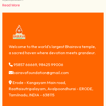
Read More
Welcome to the world's largest Bhairava temple,
a sacred haven where devotion meets grandeur.
95857 66669, 98425 99006
bairavafoundation@gmail.com
Erode - Kangayam Main road,
Raattaisutripalayam, Avalpoondhurai - ERODE,
Tamilnadu, INDIA - 638115