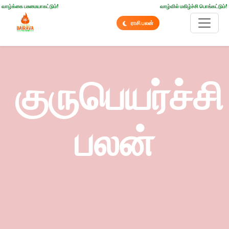
வாழ்க்கை பசுமையாகட்டும்!
வாழ்வில் மகிழ்ச்சி பொங்கட்டும்!
ராசி பலன்
குருபெயர்ச்சி
பலன்