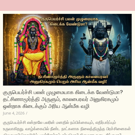
குருபெயர்ச்சி பலன் முழுமையாக கிடைக்க வேண்டுமா?
தட்சிணாமூர்த்தி அருளும், காலபைரவர் அனுகிரகமும்
ஒன்றாக கிடைக்கும் அரிய ஆன்மீக வழி
June 4, 2026
/
குருபெயர்ச்சி என்றாலே பலரின் மனதில் நம்பிக்கையும், எதிர்பார்ப்பும்
உருவாகிறது. வாழ்க்கையில் நீண்ட நாட்களாக நிலைத்திருந்த பிரச்சினைகள்
விலகுமா? தொழிலில் முன்னேற்றம் ஏற்படுமா? திருமண தடை நீங்குமா?