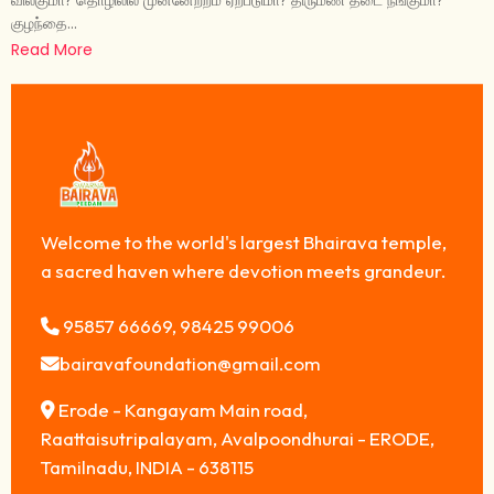
குழந்தை...
Read More
Welcome to the world's largest Bhairava temple,
a sacred haven where devotion meets grandeur.
95857 66669, 98425 99006
bairavafoundation@gmail.com
Erode - Kangayam Main road,
Raattaisutripalayam, Avalpoondhurai - ERODE,
Tamilnadu, INDIA - 638115