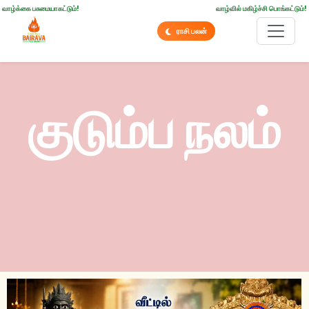
வாழ்க்கை பசுமையாகட்டும்!
வாழ்வில் மகிழ்ச்சி பொங்கட்டும்!
ராசி பலன்
குடும்ப நலம்