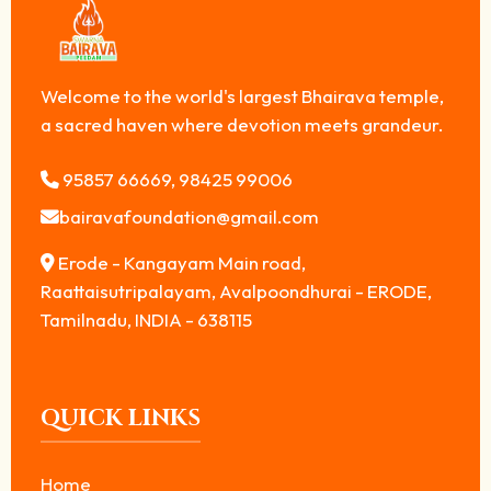
Welcome to the world's largest Bhairava temple,
a sacred haven where devotion meets grandeur.
95857 66669, 98425 99006
bairavafoundation@gmail.com
Erode - Kangayam Main road,
Raattaisutripalayam, Avalpoondhurai - ERODE,
Tamilnadu, INDIA - 638115
QUICK LINKS
Home