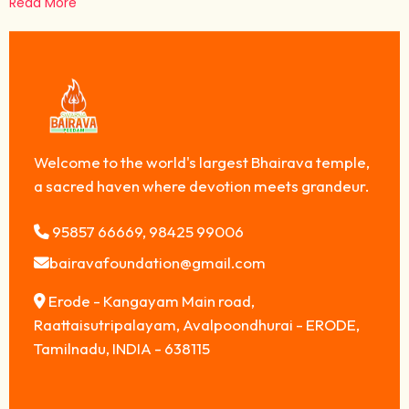
Read More
Welcome to the world's largest Bhairava temple,
a sacred haven where devotion meets grandeur.
95857 66669, 98425 99006
bairavafoundation@gmail.com
Erode - Kangayam Main road,
Raattaisutripalayam, Avalpoondhurai - ERODE,
Tamilnadu, INDIA - 638115