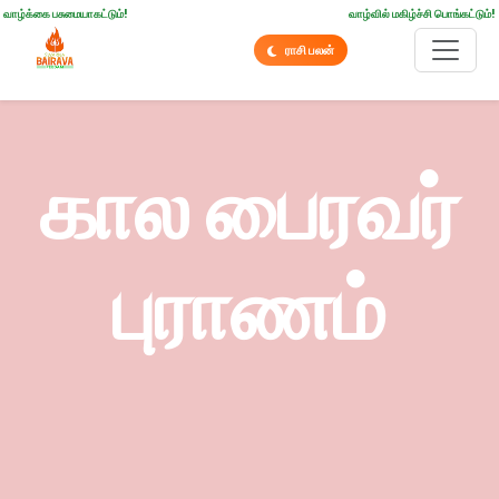
வாழ்க்கை பசுமையாகட்டும்!
வாழ்வில் மகிழ்ச்சி பொங்கட்டும்!
ராசி பலன்
கால பைரவர்
புராணம்