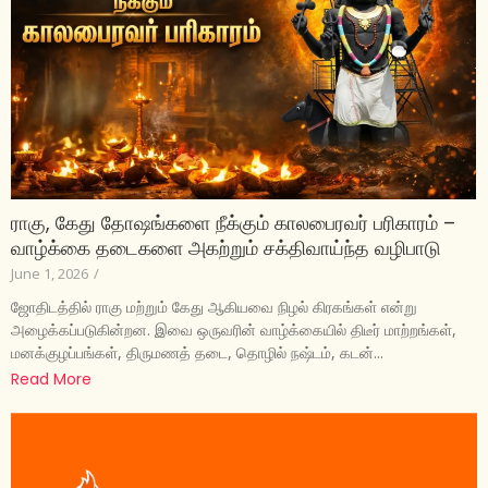
ராகு, கேது தோஷங்களை நீக்கும் காலபைரவர் பரிகாரம் –
வாழ்க்கை தடைகளை அகற்றும் சக்திவாய்ந்த வழிபாடு
June 1, 2026
/
ஜோதிடத்தில் ராகு மற்றும் கேது ஆகியவை நிழல் கிரகங்கள் என்று
அழைக்கப்படுகின்றன. இவை ஒருவரின் வாழ்க்கையில் திடீர் மாற்றங்கள்,
மனக்குழப்பங்கள், திருமணத் தடை, தொழில் நஷ்டம், கடன்...
Read More