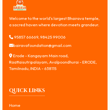
Welcome to the world's largest Bhairava temple,
a sacred haven where devotion meets grandeur.
95857 66669, 98425 99006
bairavafoundation@gmail.com
Erode - Kangayam Main road,
Raattaisutripalayam, Avalpoondhurai - ERODE,
Tamilnadu, INDIA - 638115
QUICK LINKS
Home