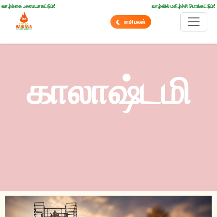
வாழ்க்கை பசுமையாகட்டும்!
வாழ்வில் மகிழ்ச்சி பொங்கட்டும்!
ராசி பலன்
காலாஷ்டமி