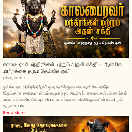
காலபைரவர் மந்திரங்கள் மற்றும் அதன் சக்தி – ஆன்மிக
மாற்றத்தை தரும் தெய்வீக ஒலி
July 6, 2026
/
ஒவ்வொரு மந்திரத்திற்கும் ஒரு தனித்துவமான ஆன்மிக அதிர்வு
இருப்பதாக சனாதன தர்மம் கூறுகிறது. அவற்றில், காலபைரவர் மந்திரங்கள்
பக்தர்களிடையே மிகவும் சிறப்பு வாய்ந்தவை. சிவபெருமானின் உக்கிரமும்
கருணையும்...
Read More