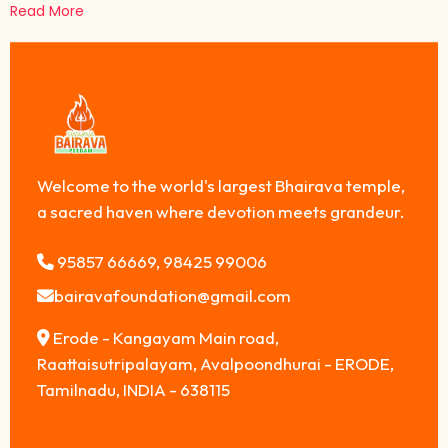
Read More
Welcome to the world's largest Bhairava temple,
a sacred haven where devotion meets grandeur.
95857 66669, 98425 99006
bairavafoundation@gmail.com
Erode - Kangayam Main road,
Raattaisutripalayam, Avalpoondhurai - ERODE,
Tamilnadu, INDIA - 638115