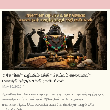
அகோரிகள் வழிபடும் உக்கிர தெய்வம் காலபைரவர்:
மறைந்திருக்கும் சக்தி ரகசியங்கள்
May 30, 2026
/
ஆன்மீகத் தேடலில் எல்லாவற்றையும் கடந்து, மரண பயத்தைத் துறந்த ஒரு
உலகத்தில் வாழ்பவர்கள் தான் அகோரிகள். காசி மாநகரத்து
மயானங்களிலும், இமயமலையின் பனிச்சிகரங்களிலும் வாழும் இந்த
அகோரிகளின்...