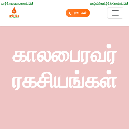
வாழ்க்கை பசுமையாகட்டும்!
வாழ்வில் மகிழ்ச்சி பொங்கட்டும்!
ராசி பலன்
காலபைரவர்
ரகசியங்கள்