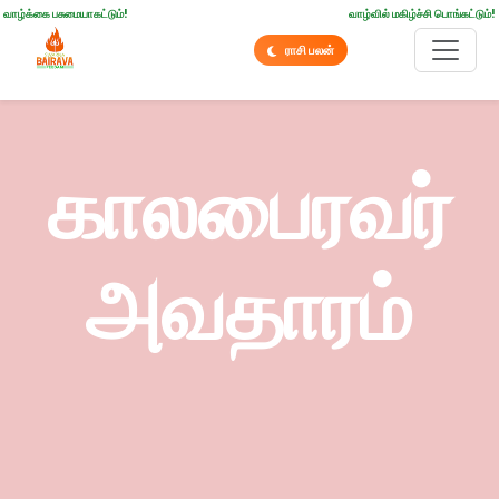
வாழ்க்கை பசுமையாகட்டும்!
வாழ்வில் மகிழ்ச்சி பொங்கட்டும்!
ராசி பலன்
காலபைரவர்
அவதாரம்