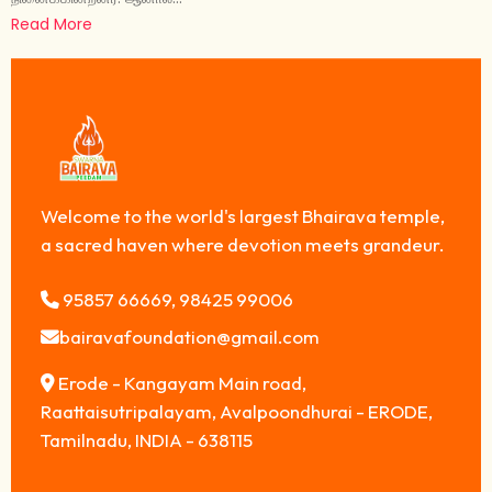
Read More
Welcome to the world's largest Bhairava temple,
a sacred haven where devotion meets grandeur.
95857 66669, 98425 99006
bairavafoundation@gmail.com
Erode - Kangayam Main road,
Raattaisutripalayam, Avalpoondhurai - ERODE,
Tamilnadu, INDIA - 638115