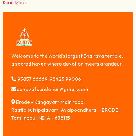
Read More
Welcome to the world's largest Bhairava temple,
a sacred haven where devotion meets grandeur.
95857 66669, 98425 99006
bairavafoundation@gmail.com
Erode - Kangayam Main road,
Raattaisutripalayam, Avalpoondhurai - ERODE,
Tamilnadu, INDIA - 638115