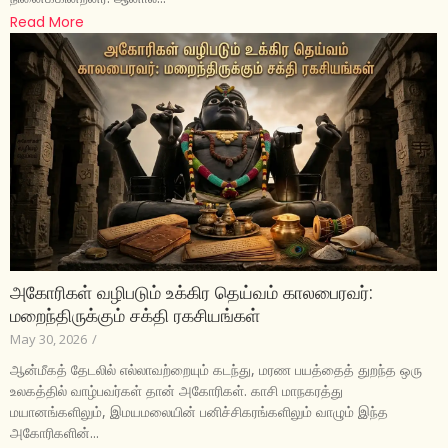
Read More
அகோரிகள் வழிபடும் உக்கிர தெய்வம் காலபைரவர்:
மறைந்திருக்கும் சக்தி ரகசியங்கள்
May 30, 2026
/
ஆன்மீகத் தேடலில் எல்லாவற்றையும் கடந்து, மரண பயத்தைத் துறந்த ஒரு
உலகத்தில் வாழ்பவர்கள் தான் அகோரிகள். காசி மாநகரத்து
மயானங்களிலும், இமயமலையின் பனிச்சிகரங்களிலும் வாழும் இந்த
அகோரிகளின்...