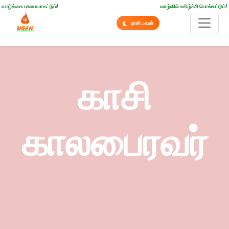
வாழ்க்கை பசுமையாகட்டும்!
வாழ்வில் மகிழ்ச்சி பொங்கட்டும்!
ராசி பலன்
காசி
காலபைரவர்