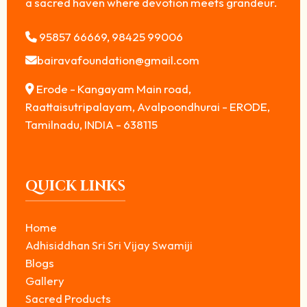
a sacred haven where devotion meets grandeur.
95857 66669, 98425 99006
bairavafoundation@gmail.com
Erode - Kangayam Main road,
Raattaisutripalayam, Avalpoondhurai - ERODE,
Tamilnadu, INDIA - 638115
QUICK LINKS
Home
Adhisiddhan Sri Sri Vijay Swamiji
Blogs
Gallery
Sacred Products