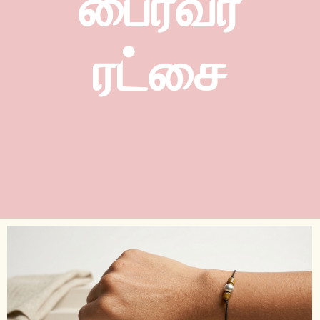
பைரவர்
ரட்சை