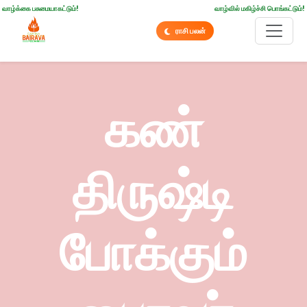
வாழ்க்கை பசுமையாகட்டும்!
வாழ்வில் மகிழ்ச்சி பொங்கட்டும்!
ராசி பலன்
கண்
திருஷ்டி
போக்கும்