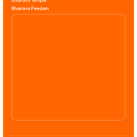
Bhairava Temple
Bhairava Peedam