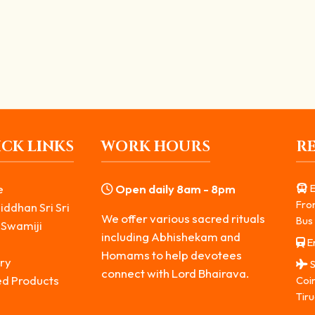
 அவரது தெய்வீக நிகழ்வுகளை உருவாக்கிய கதைகள்
தியாவில் குறிப்பாக வட இந்தியாவில் கால பைரவர் இல்லாத கோவில்களே இல்லை எ
CK LINKS
WORK HOURS
R
e
Open daily 8am - 8pm
E
Fro
iddhan Sri Sri
We offer various sacred rituals
Bus 
 Swamiji
including Abhishekam and
Er
s
Homams to help devotees
ry
S
connect with Lord Bhairava.
ed Products
Coi
Tiru