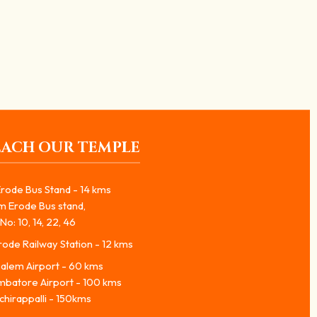
ன்று கூறுமளவு மிகவும் பெருமை...
EACH OUR TEMPLE
rode Bus Stand - 14 kms
m Erode Bus stand,
No: 10, 14, 22, 46
ode Railway Station - 12 kms
alem Airport - 60 kms
mbatore Airport - 100 kms
chirappalli - 150kms