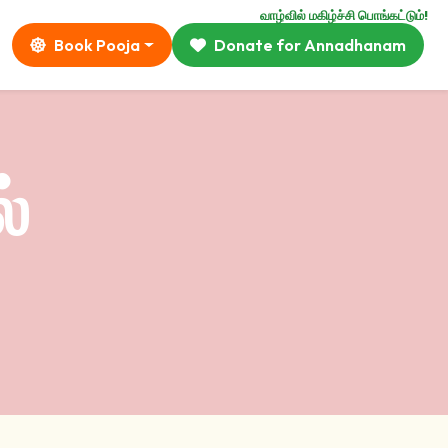
வாழ்வில் மகிழ்ச்சி பொங்கட்டும்!
Book Pooja
Donate for Annadhanam
்