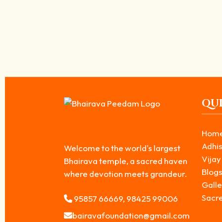
பைரவரின் உருவத்திற்கு பின்னான புராணக் கதைகள்:
March 10, 2026
/
பைரவரின் உருவத்திற்கு பின்னான புராணக் கதைகள் பற்றி அறியும்போது, இந்
Read More
QUI
Hom
Adhis
Welcome to the world's largest
Vijay
Bhairava temple, a sacred haven
Blog
where devotion meets grandeur.
Galle
Sacr
95857 66669, 98425 99006
bairavafoundation@gmail.com