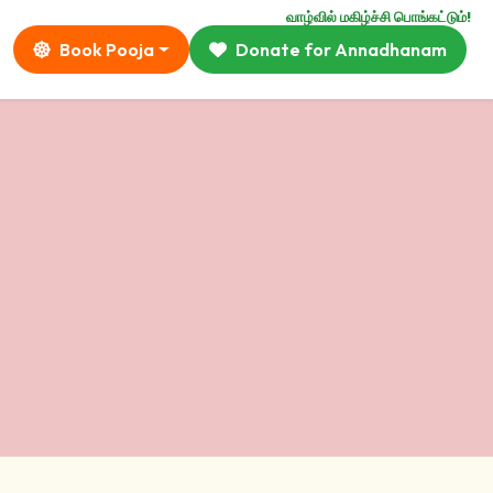
வாழ்வில் மகிழ்ச்சி பொங்கட்டும்!
Book Pooja
Donate for Annadhanam