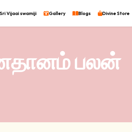
Sri Vijaai swamiji
Gallery
Blogs
Divine Store
தானம் பலன்