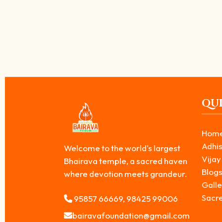
தென்னக காசி பைரவர் கோவில் அன்னதானம் – பூர்வ
April 13, 2026
/
தமிழகத்தில் ஆன்மிக முக்கியத்துவம் பெற்ற தலங்களில் ஒன்றாக விளங்குவத
Read More
QUI
Hom
Adhis
Welcome to the world's largest
Vijay
Bhairava temple, a sacred haven
Blog
where devotion meets grandeur.
Galle
Sacr
95857 66669, 98425 99006
bairavafoundation@gmail.com