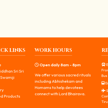
 ஜென்ம பாவங்களை போக்கும்
ு தென்னக காசி பைரவர் கோவில். “தென்னக காசி” எனப் போற்றப்படும் இந்தத் 
CK LINKS
WORK HOURS
R
e
Open daily 8am - 8pm
E
Fro
iddhan Sri Sri
We offer various sacred rituals
Bus 
 Swamiji
including Abhishekam and
Er
s
Homams to help devotees
ry
S
connect with Lord Bhairava.
ed Products
Coi
Tiru