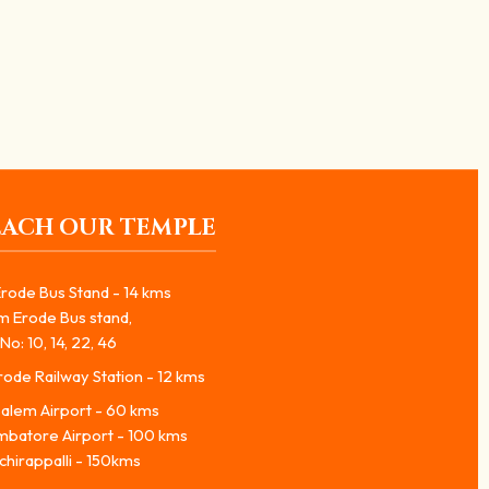
தலம், பாவ நிவாரண சக்தி...
EACH OUR TEMPLE
rode Bus Stand - 14 kms
m Erode Bus stand,
No: 10, 14, 22, 46
ode Railway Station - 12 kms
alem Airport - 60 kms
mbatore Airport - 100 kms
chirappalli - 150kms